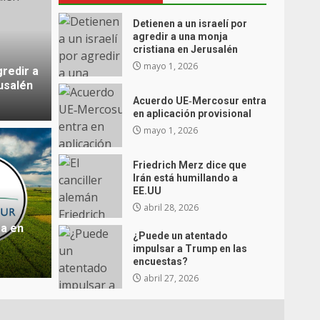
Detienen a un israelí por
agredir a una monja
cristiana en Jerusalén
mayo 1, 2026
gredir a
usalén
Acuerdo UE‑Mercosur entra
en aplicación provisional
mayo 1, 2026
Friedrich Merz dice que
Irán está humillando a
Noticia
EE.UU
do impulsar a Trump en las
Leó
abril 28, 2026
a en
Ecua
¿Puede un atentado
impulsar a Trump en las
icias
abril 27, 2026
Periodi
encuestas?
abril 27, 2026