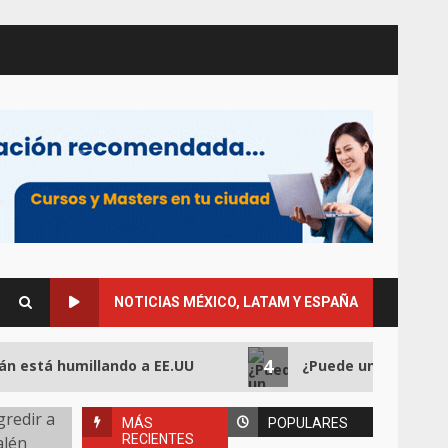
NOTICIAS MÉXICO, LATAM Y ESPAÑA
4
á humillando a EE.UU
¿Puede un atentado impuls
MÁS
POPULARES
RECIENTES