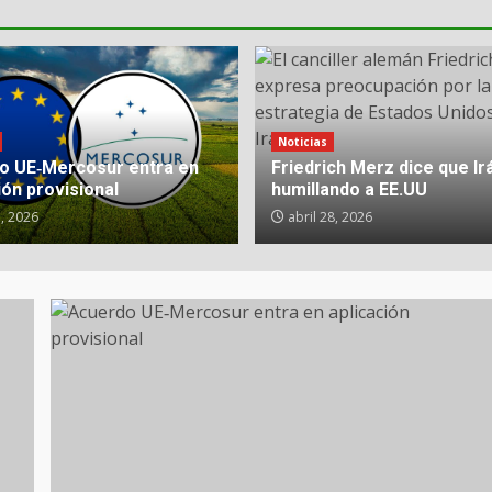
Noticias
o UE‑Mercosur entra en
Friedrich Merz dice que Ir
ión provisional
humillando a EE.UU
, 2026
abril 28, 2026