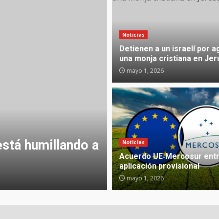
Noticias
Detienen a un israelí por a
una monja cristiana en Jer
mayo 1, 2026
Noticias
está humillando a
¿Puede un atenta
Noticias
Acuerdo UE‑Mercosur entr
encuestas?
aplicación provisional
PeriodistasNMX Agencia de Not
mayo 1, 2026