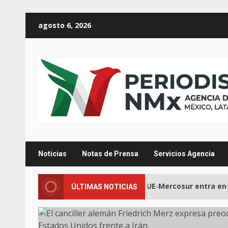
Saltar
agosto 6, 2026
al
contenido
Noticias
Notas de Prensa
Servicios Agencia
2
 Jerusalén
Acuerdo UE‑Mercosur entra en aplicac
ÚLTIMAS NOTICIAS