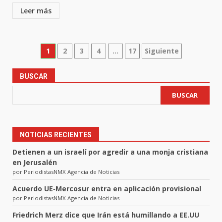
Leer más
Paginación
1
2
3
4
…
17
Siguiente
de
BUSCAR
entradas
BUSCAR
NOTICIAS RECIENTES
Detienen a un israelí por agredir a una monja cristiana
en Jerusalén
por PeriodistasNMX Agencia de Noticias
Acuerdo UE‑Mercosur entra en aplicación provisional
por PeriodistasNMX Agencia de Noticias
Friedrich Merz dice que Irán está humillando a EE.UU