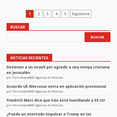
Paginación
1
2
3
4
5
Siguiente
de
BUSCAR
entradas
BUSCAR
NOTICIAS RECIENTES
Detienen a un israelí por agredir a una monja cristiana
en Jerusalén
por PeriodistasNMX Agencia de Noticias
Acuerdo UE‑Mercosur entra en aplicación provisional
por PeriodistasNMX Agencia de Noticias
Friedrich Merz dice que Irán está humillando a EE.UU
por PeriodistasNMX Agencia de Noticias
¿Puede un atentado impulsar a Trump en las