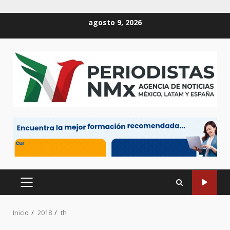
Saltar
agosto 9, 2026
al
contenido
MENÚ
PRINCIPAL
Inicio
2018
th