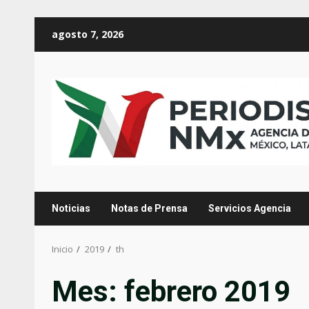
Saltar
agosto 7, 2026
al
contenido
Noticias
Notas de Prensa
Servicios Agencia
Inicio
2019
th
Mes:
febrero 2019