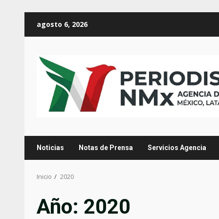
Saltar
agosto 6, 2026
al
contenido
Noticias
Notas de Prensa
Servicios Agencia
Inicio
2020
Año:
2020