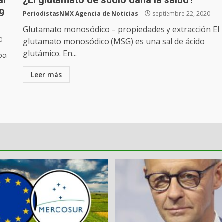
ar
¿El glutamato de sodio daña la salud?
9
PeriodistasNMX Agencia de Noticias
septiembre 22, 2020
Glutamato monosódico – propiedades y extracción El
0
glutamato monosódico (MSG) es una sal de ácido
glutámico. En...
ba
Leer más