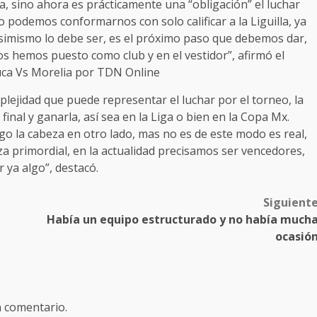
illa, sino ahora es prácticamente una “obligación” el luchar
o podemos conformarnos con solo calificar a la Liguilla, ya
 asimismo lo debe ser, es el próximo paso que debemos dar,
s hemos puesto como club y en el vestidor”, afirmó el
uca Vs Morelia por TDN Online
lejidad que puede representar el luchar por el torneo, la
inal y ganarla, así sea en la Liga o bien en la Copa Mx.
o la cabeza en otro lado, mas no es de este modo es real,
a primordial, en la actualidad precisamos ser vencedores,
 ya algo”, destacó.
Siguient
Había un equipo estructurado y no había much
ocasió
n comentario.