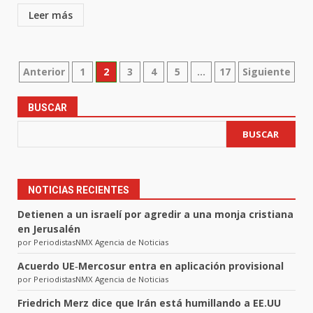
Leer más
Paginación
Anterior
1
2
3
4
5
…
17
Siguiente
de
BUSCAR
entradas
BUSCAR
NOTICIAS RECIENTES
Detienen a un israelí por agredir a una monja cristiana
en Jerusalén
por PeriodistasNMX Agencia de Noticias
Acuerdo UE‑Mercosur entra en aplicación provisional
por PeriodistasNMX Agencia de Noticias
Friedrich Merz dice que Irán está humillando a EE.UU