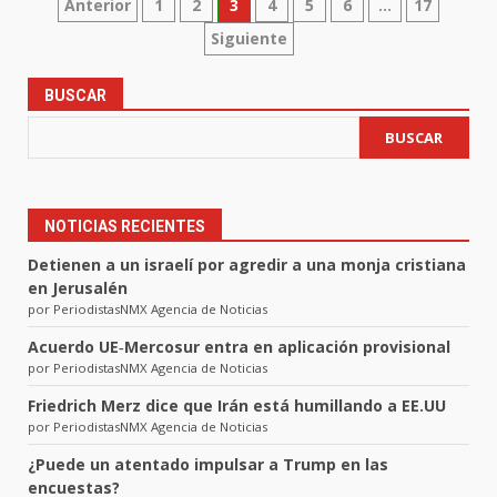
Paginación
Anterior
1
2
3
4
5
6
…
17
Siguiente
de
entradas
BUSCAR
BUSCAR
NOTICIAS RECIENTES
Detienen a un israelí por agredir a una monja cristiana
en Jerusalén
por PeriodistasNMX Agencia de Noticias
Acuerdo UE‑Mercosur entra en aplicación provisional
por PeriodistasNMX Agencia de Noticias
Friedrich Merz dice que Irán está humillando a EE.UU
por PeriodistasNMX Agencia de Noticias
¿Puede un atentado impulsar a Trump en las
encuestas?