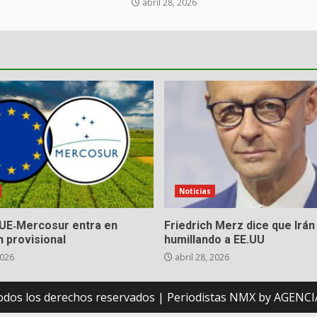
abril 28, 2026
Noticias
UE‑Mercosur entra en
Friedrich Merz dice que Irán
n provisional
humillando a EE.UU
2026
abril 28, 2026
odos los derechos reservados
|
Periodistas NMX
by AGENCIA