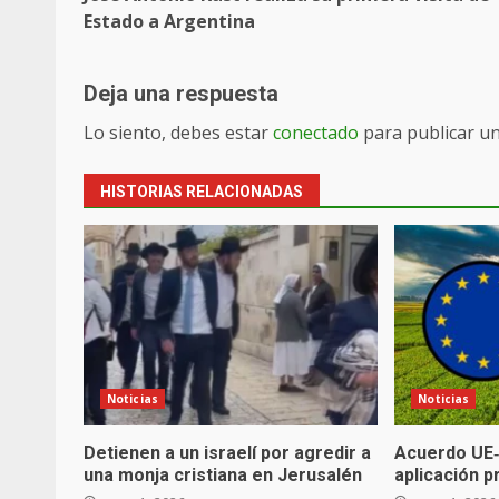
navigation
Estado a Argentina
Deja una respuesta
Lo siento, debes estar
conectado
para publicar u
HISTORIAS RELACIONADAS
Noticias
Noticias
Detienen a un israelí por agredir a
Acuerdo UE‑
una monja cristiana en Jerusalén
aplicación p