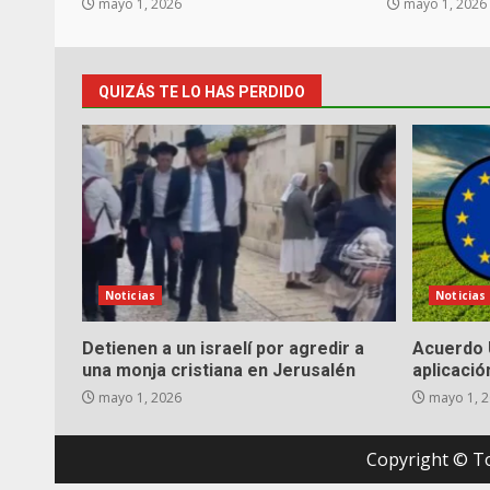
mayo 1, 2026
mayo 1, 2026
QUIZÁS TE LO HAS PERDIDO
Noticias
Noticias
Detienen a un israelí por agredir a
Acuerdo 
una monja cristiana en Jerusalén
aplicació
mayo 1, 2026
mayo 1, 
Copyright © T