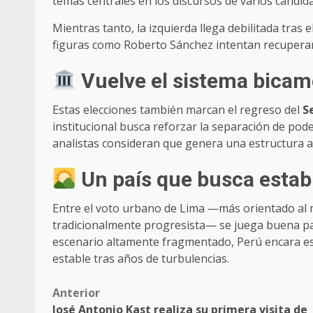
temas centrales en los discursos de varios candid
Mientras tanto, la izquierda llega debilitada tras 
figuras como Roberto Sánchez intentan recuperar e
Vuelve el sistema bicam
Estas elecciones también marcan el regreso del
S
institucional busca reforzar la separación de pode
analistas consideran que genera una estructura 
Un país que busca estab
Entre el voto urbano de Lima —más orientado al m
tradicionalmente progresista— se juega buena par
escenario altamente fragmentado, Perú encara est
estable tras años de turbulencias.
Post
Anterior
José Antonio Kast realiza su primera visita de