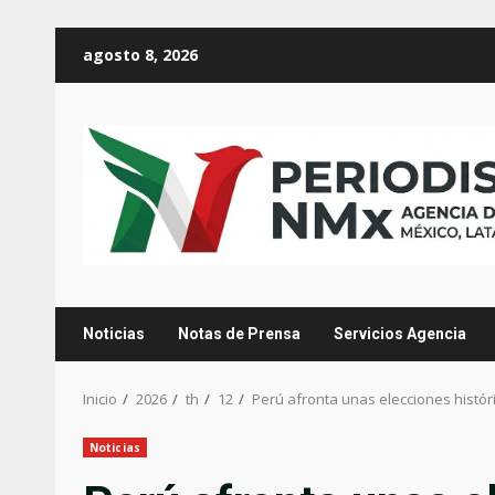
Saltar
agosto 8, 2026
al
contenido
Noticias
Notas de Prensa
Servicios Agencia
Inicio
2026
th
12
Perú afronta unas elecciones histór
Noticias