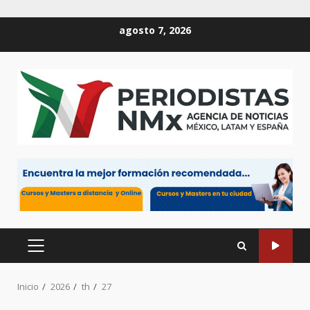
Saltar
agosto 7, 2026
al
contenido
MENÚ
PRINCIPAL
Inicio
2026
th
27