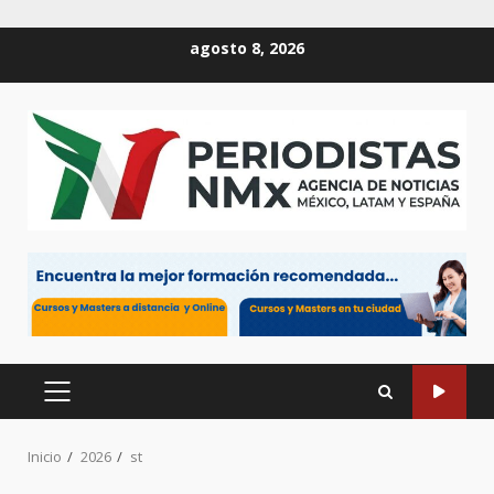
Saltar
agosto 8, 2026
al
contenido
MENÚ
PRINCIPAL
Inicio
2026
st